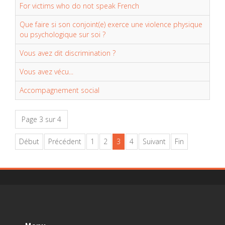
For victims who do not speak French
Que faire si son conjoint(e) exerce une violence physique
ou psychologique sur soi ?
Vous avez dit discrimination ?
Vous avez vécu...
Accompagnement social
Page 3 sur 4
Début
Précédent
1
2
3
4
Suivant
Fin