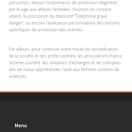
personnes, depuis l'ordonnance de protection diligentée
par le juge aux affaires familiales, l'éviction du conjoint
violent, la promotion du dispositif "Téléphone grave
danger", ou encore l'évaluation personnalisée des besoins
spécifiques de protection des victimes.
Par ailleurs, pour continuer notre travail de sensibilisation
de la société et des professionnels, les associations France
Victimes portent des initiatives d'échanges et de colloques
afin de mieux appréhender l'aide aux femmes victimes de
violences.
Menu