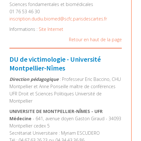
Sciences fondamentales et biomédicales
01 76 53 46 30
inscription.dudiu.biomed@scfc.parisdescartes.fr
Informations :
Site Internet
Retour en haut de la page
DU de victimologie - Université
Montpellier-Nîmes
Direction pédagogique
: Professeur Eric Baccino, CHU
Montpellier et Anne Ponseille maître de conférences
UFR Droit et Sciences Politiques Université de
Montpellier
UNIVERSITE DE MONTPELLIER-NÎMES - UFR
Médecine
- 641, avenue doyen Gaston Giraud - 34093
Montpellier cedex 5
Secrétariat Universitaire : Myriam ESCUDERO
Tél : 04.67.63.26.23 ou 04.34.43.36.86