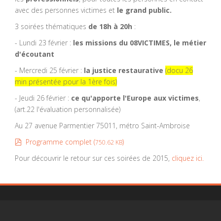
avec des personnes victimes et
le grand public.
3 soirées thématiques
de 18h à 20h
:
- Lundi 23 février :
les missions du 08VICTIMES, le métier
d'écoutant
- Mercredi 25 février :
la justice restaurative
(docu 26
min présentée pour la 1ère fois)
- Jeudi 26 février :
ce qu'apporte l'Europe aux victimes
,
(art.22 l'évaluation personnalisée)
Au 27 avenue Parmentier 75011, métro Saint-Ambroise
pdf
Programme complet (
)
750.62 KB
Pour découvrir le retour sur ces soirées de 2015,
cliquez ici.