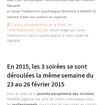
avec Edith Monsaingeon, directrice Asso Aide aux Victimes -
Marseille
et Cécile Thiéblemont, psychologue clinicienne à ADAVIP 92
(service d'aide aux victimes en urgence)
pdf
"L’effroi une pénétration de la Vérité" de
CécileThiéblemont
(
582 KB
)
Article rédigé par Cécile
Thiéblemont suite à sa participation à cette soirée de
l'INAVEM.
En 2015, les 3 soirées se sont
déroulées la même semaine du
23 au 26 février 2015
Dans le cadre de la
journée européenne des victimes
,
l'INAVEM organise une série de soirées thématiques pour
les
professionnels
, pour toutes les personnes en contact