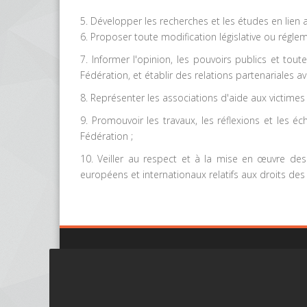
5. Développer les recherches et les études en lien a
6. Proposer toute modification législative ou réglem
7. Informer l'opinion, les pouvoirs publics et tou
Fédération, et établir des relations partenariales a
8. Représenter les associations d'aide aux victimes 
9. Promouvoir les travaux, les réflexions et les 
Fédération ;
10. Veiller au respect et à la mise en œuvre des
européens et internationaux relatifs aux droits des 