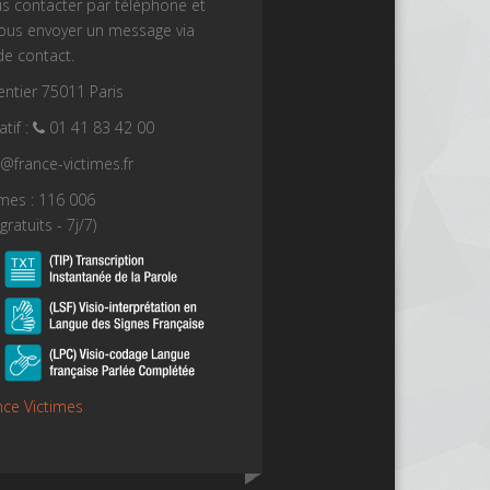
s contacter par téléphone et
nous envoyer un message via
de contact.
ntier 75011 Paris
tif :
01 41 83 42 00
t@france-victimes.fr
imes : 116 006
gratuits - 7j/7)
nce Victimes