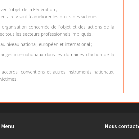
vec l'objet de la Fédération ;
entaire visant à améliorer les droits des victimes ;
te organisation concernée de l'objet et des actions de la
vec tous les secteurs professionnels impliqués ;
au niveau national, européen et international ;
échanges internationaux dans les domaines d'action de la
 accords, conventions et autres instruments nationaux,
victimes.
Menu
Nous contact