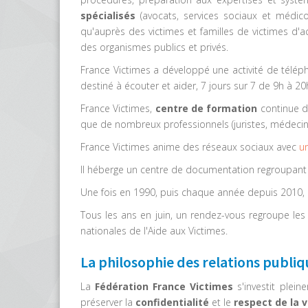
spécialisés
(avocats, services sociaux et médico
qu'auprès des victimes et familles de victimes d'a
des organismes publics et privés.
France Victimes a développé une activité de téléph
destiné à écouter et aider, 7 jours sur 7 de 9h à 20
France Victimes,
centre de formation
continue d
que de nombreux professionnels (juristes, médecins, 
France Victimes anime des réseaux sociaux avec
u
Il héberge un centre de documentation regroupant 3 
Une fois en 1990, puis chaque année depuis 2010, F
Tous les ans en juin, un rendez-vous regroupe les 
nationales de l'Aide aux Victimes.
La philosophie des relations publiq
La
Fédération France Victimes
s'investit plei
préserver la
confidentialité
et le
respect de la v