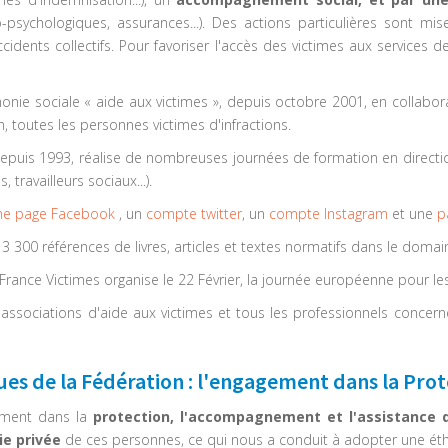
-psychologiques, assurances...). Des actions particulières sont mi
ccidents collectifs. Pour favoriser l'accès des victimes aux services 
onie sociale « aide aux victimes », depuis octobre 2001, en collaborat
h, toutes les personnes victimes d'infractions.
epuis 1993, réalise de nombreuses journées de formation en direction
travailleurs sociaux...).
ne page Facebook
, un
compte twitter
, un
compte Instagram
et une
p
300 références de livres, articles et textes normatifs dans le domain
rance Victimes organise le 22 Février, la journée européenne pour les
associations d'aide aux victimes et tous les professionnels concernés
ues de la Fédération : l'engagement dans la Prote
nement dans la
protection, l'accompagnement et l'assistance 
ie privée
de ces personnes, ce qui nous a conduit à adopter une éthi