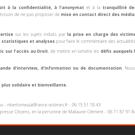
oit à la confidentialité, à l'anonymat
et à la
tranquillité d
 décision de ne pas proposer de
mise en contact direct des média
ertise
sur les sujets induits par
la prise en charge des victim
,
statistiques et analyses
pour faire le commentaire des actualités
lic sur l'accès au Droit
, de mettre en lumière les
défis auxquels 
ande d'interview, d'information ou de documentation
. Nous
.
 plus solidaire et bienveillante.
- nbertomeu(at)france-victimes.fr - 06 15 51 18 43
presse Citizens, en la personne de Mallaurie Clément - 06 71 87 91 8