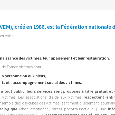
M), créé en 1986, est la Fédération nationale d
ouvoir :
naissance des victimes, leur apaisement et leur restauration.
 de France Victimes sont :
à la personne ou aux biens,
roits et l'accompagnement social des victimes.
s
à tout public, leurs services sont proposés à titre gratuit et
 victimes. Les associations d'aide aux victimes
respectent enfi
ensemble des difficultés des victimes (sentiment d'isolement, souffran
ologique
(choc émotionnel, stress post-traumatique...), une
info
es d'indemnisation...), un
accompagnement social, et par une 