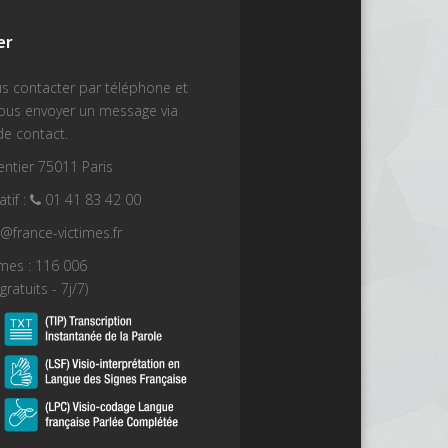
er
s contacter par téléphone et
nous envoyer un message via
de contact.
ntier 75011 Paris
tif :
01 41 83 42 00
t@france-victimes.fr
imes : 116 006
gratuits - 7j/7)