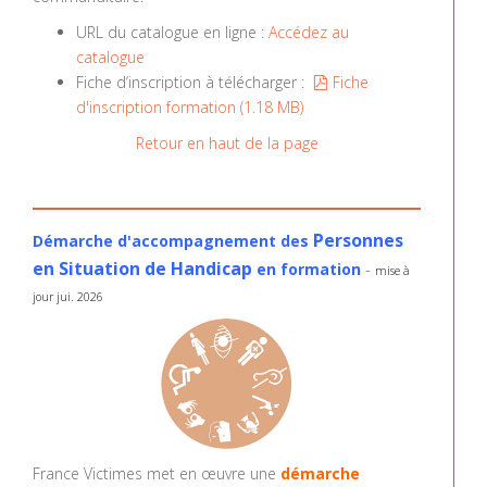
URL du catalogue en ligne :
Accédez au
catalogue
pdf
Fiche d’inscription à télécharger :
Fiche
d'inscription formation
(
1.18 MB
)
Retour en haut de la page
Personnes
Démarche d'accompagnement des
en Situation de Handicap
en formation
-
mise à
jour jui. 2026
France Victimes met en œuvre une
démarche