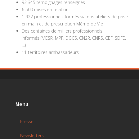
92 345 témoignages renseignés
6 500 mises en relation
1 922 professionnels formés via nos ateliers de prise
en main et de prescription Mémo de Vie
Des centaines de milliers professionnels
informés (MESR, MPF, DGCS, CN2R, CNRS, CEF, SDFE,
…)
11 territoires ambassadeurs
Menu
Presse
Newsletters