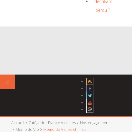
Identifiant
perdu ?
Accueil
Catégories France Victimes
Nos engagements
Mémo de Vie
Mémo de Vie en chiffres