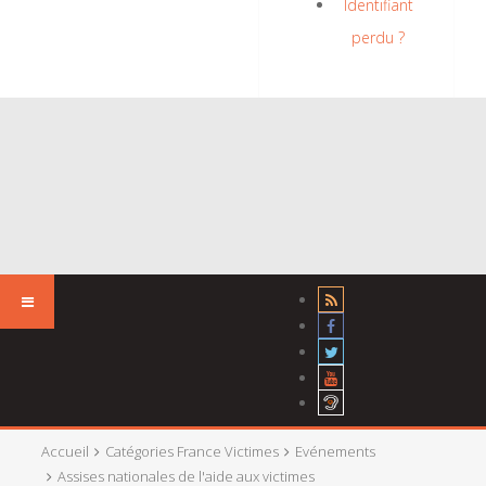
Identifiant
perdu ?
Accueil
Catégories France Victimes
Evénements
Assises nationales de l'aide aux victimes