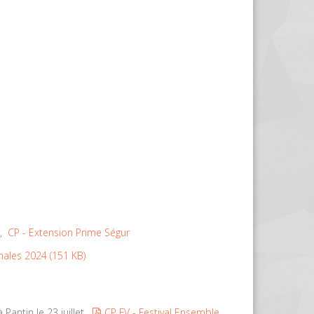
,
CP - Extension Prime Ségur
onales 2024
(
151 KB
)
pdf
Pantin le 23 juillet,
CP FV - Festival Ensemble