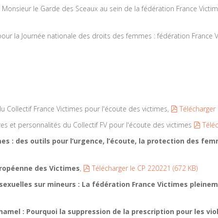
e Monsieur le Garde des Sceaux au sein de la fédération France Victi
our la Journée nationale des droits des femmes : fédération France 
pdf
u Collectif France Victimes pour l'écoute des victimes,
Télécharger
pdf
es et personnalités du Collectif FV pour l'écoute des victimes
Télé
mes : des outils pour l’urgence, l’écoute, la protection des f
pdf
uropéenne des Victimes
,
Télécharger le CP 220221
(
672 KB
)
s sexuelles sur mineurs : La fédération France Victimes pleine
uhamel : Pourquoi la suppression de la prescription pour les vi