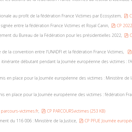
p
ionale au profit de la fédération France Victimes par Ecosystem,
C
pdf
ignée entre la fédération France Victimes et Royal Canin,
CP 2022
p
ement du Bureau de la Fédération pour les présidentielles 2022,
C
de la convention entre l'UNADFI et la fédération France Victimes,
n itinérante débutant pendant la Journée européenne des victimes : l
mis en place pour la Journée européenne des victimes : Ministère de l
mis en place pour la Journée européenne des victimes : fédération Fr
pdf
e
parcours-victimes.fr
,
CP PARCOURSvictimes
(
253 KB
)
pdf
ent du 116 006 : Ministère de la Justice,
CP PFUE Journée europe