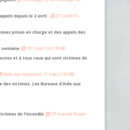
pdf
ppels depuis le 2 avril
,
CP Covid19 -
onnes prises en charge et des appels des
pdf
ne semaine
,
CP Covid-19
(
118 KB
)
toutes et à tous ceux qui sont victimes de
pdf
Note aux rédactions 11 mars
(
133 KB
)
e des victimes. Les Bureaux d'Aide aux
pdf
ictimes de l'incendie
,
CP Incendie Rouen