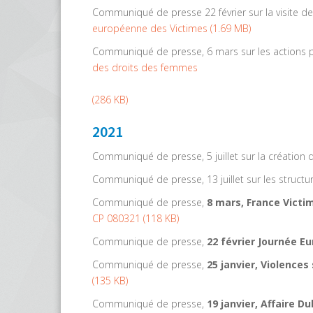
Communiqué de presse 22 février sur la visite d
européenne des Victimes
(
1.69 MB
)
Communiqué de presse, 6 mars sur les actions p
des droits des femmes
(
286 KB
)
2021
Communiqué de presse, 5 juillet sur la création d
Communiqué de presse, 13 juillet sur les structur
Communiqué de presse,
8 mars, France Victi
CP 080321
(
118 KB
)
Communique de presse,
22 février Journée E
Communiqué de presse,
25 janvier, Violence
(
135 KB
)
Communiqué de presse,
19 janvier, Affaire D