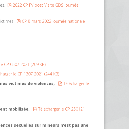
pdf
mes,
2022 CP FV post Visite GDS Journée
pdf
Victimes,
CP 8 mars 2022 Journée nationale
 le CP 0507 2021
(
209 KB
)
charger le CP 1307 2021
(
244 KB
)
pdf
emmes victimes de violences,
Télécharger le
pdf
ment mobilisée,
Télécharger le CP 250121
olences sexuelles sur mineurs n’est pas une