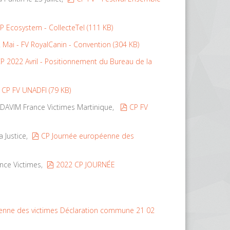
df
P Ecosystem - CollecteTel
(
111 KB
)
 Mai - FV RoyalCanin - Convention
(
304 KB
)
df
P 2022 Avril - Positionnement du Bureau de la
pdf
CP FV UNADFI
(
79 KB
)
pdf
’ADAVIM France Victimes Martinique,
CP FV
pdf
a Justice,
CP Journée européenne des
pdf
ance Victimes,
2022 CP JOURNÉE
́enne des victimes Déclaration commune 21 02