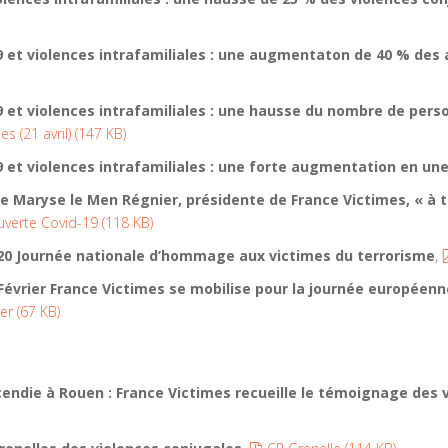
 et violences intrafamiliales : une augmentaton de 40 % des a
9 et violences intrafamiliales : une hausse du nombre de pers
es (21 avril)
(
147 KB
)
9 et violences intrafamiliales : une forte augmentation en u
 Maryse le Men Régnier, présidente de France Victimes, « à 
ouverte Covid-19
(
118 KB
)
20 Journée nationale d’hommage aux victimes du terrorisme
,
Février France Victimes se mobilise pour la journée européenn
ier
(
67 KB
)
cendie à Rouen : France Victimes recueille le témoignage des v
pdf