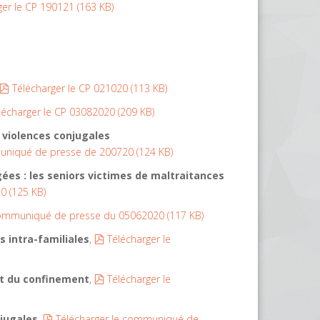
ger le CP 190121
(
163 KB
)
pdf
Télécharger le CP 021020
(
113 KB
)
f
lécharger le CP 03082020
(
209 KB
)
e violences conjugales
muniqué de presse de 200720
(
124 KB
)
gées : les seniors victimes de maltraitances
20
(
125 KB
)
 communiqué de presse du 05062020
(
117 KB
)
pdf
s intra-familiales
,
Télécharger le
pdf
ut du confinement
,
Télécharger le
pdf
njugales
,
Télécharger le communiqué de