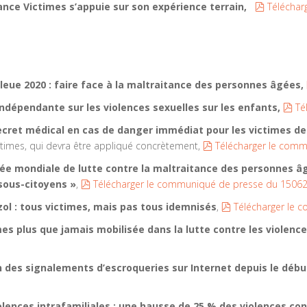
pdf
rance Victimes s’appuie sur son expérience terrain,
Téléchar
leue 2020 : faire face à la maltraitance des personnes âgées,
pd
ndépendante sur les violences sexuelles sur les enfants,
Té
 secret médical en cas de danger immédiat pour les victimes d
pdf
ctimes, qui devra être appliqué concrètement,
Télécharger le com
rnée mondiale de lutte contre la maltraitance des personnes â
pdf
 sous-citoyens »
,
Télécharger le communiqué de presse du 1506
pdf
zol : tous victimes, mais pas tous idemnisés
,
Télécharger le
es plus que jamais mobilisée dans la lutte contre les violence
des signalements d’escroqueries sur Internet depuis le déb
olences intrafamiliales : une hausse de 25 % des violences co