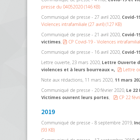
presse du 04052020
(
146 KB
)
Communiqué de presse - 27 avril 2020,
Covid-19
Violences intrafamiliale (27 avril)
(
127 KB
)
Communiqué de presse - 21 avril 2020,
Covid-1
pdf
victimes
,
CP Covid-19 - Violences intrafamilial
Communiqué de presse - 16 avril 2020,
Covid-1
Lettre ouverte, 23 mars 2020,
Lettre Ouverte de
pdf
violences et à leurs bourreaux »,
Lettre 
Note aux rédactions, 11 mars 2020,
11 mars 20
Communiqué de presse - 20 février 2020,
Le 22 
pdf
Victimes ouvrent leurs portes
,
CP 22 févr
2019
Communiqué de presse - 8 septembre 2019,
In
(
93 KB
)