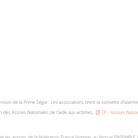
ion de la Prime Ségur : Les associations tirent la sonnette d'alarme
pdf
 des Assises Nationales de l'aide aux victimes,
CP - Assises Nati
t les actions de la fédération France Victimes au festival ENSEMBLE à 