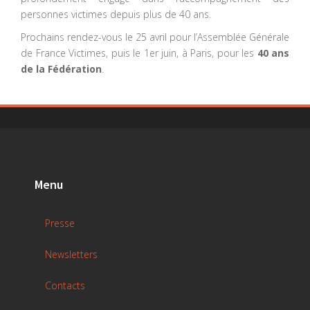
personnes victimes depuis plus de 40 ans.
Prochains rendez-vous le 25 avril pour l’Assemblée Générale
de France Victimes, puis le 1er juin, à Paris, pour les
40 ans
de la Fédération
.
Menu
Presse
Newsletters
Contacts