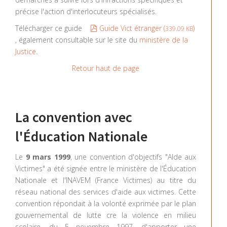
précise l'action d'interlocuteurs spécialisés.
pdf
Télécharger ce guide
Guide Vict étranger (
)
339.09 KB
, également consultable sur le site du
ministère de la
Justice
.
Retour haut de page
La convention avec
l'Éducation Nationale
Le
9 mars 1999
, une convention d'objectifs "AIde aux
Victimes" a été signée entre le ministère de l'Éducation
Nationale et l'INAVEM (France Victimes) au titre du
réseau national des services d'aide aux victimes. Cette
convention répondait à la volonté exprimée par le plan
gouvernemental de lutte cre la violence en milieu
scolaire, du 5 novembre 1997, d'apporter une