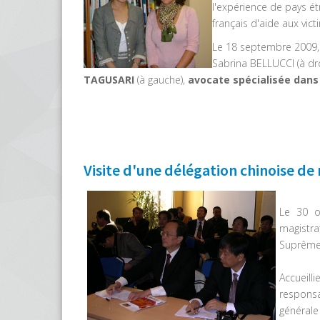
l'expérience de pays ét
français d'aide aux vic
Le 18 septembre 2009, s
Sabrina BELLUCCI (à dro
TAGUSARI
(à gauche),
avocate spécialisée dans 
Visite d'une délégation chinoise de
Le 30 o
magistr
Suprême 
Accueill
respons
générale