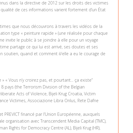
nus dans la directive de 2012 sur les droits des victimes
la qualité de ces informations varient fortement d’un État
ctimes que nous découvrons à travers les vidéos de la
ation type « peinture rapide » (une réalisée pour chaque
e invite le public à se joindre à elle pour un voyage
time partage ce qui lui est arrivé, ses doutes et ses
’un soutien, quand et comment il/elle a eu le courage de
» « Vous n’y croirez pas, et pourtant... ça existe”
8 pays (the Terrorism Division of the Belgian
iberate Acts of Violence, Bijeli Krug Croatia, Victim
ance Victimes, Associazione Libra Onlus, Rete Dafne
rojet PREVICT financé par l’Union Européenne, auxquels
pale organisation avec Transcendent Media Capital (TMC),
man Rights for Democracy Centre (AL), Bijeli Krug (HR),