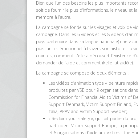
Bien que l’un des besoins les plus importants recon
soit de fournir le plus d’informations, le niveau et 
membre à l’autre.
La campagne se fonde sur les visages et voix de vi
campagne. Dans les 6 vidéos et les 8 vidéos d’anim
pays partenaire dans sa langue nationale) une victim
puissant et émotionnel à travers son histoire. La vic
craintes, comment il/elle a découvert l’existence d
demander de l’aide et comment il/elle fut aidé(e).
La campagne se compose de deux éléments :
Les vidéos d’animation type « peinture rapide 
produites par VSE pour 9 organisations dans 
Commission for Financial Aid to Victims of Del
Support Denmark, Victim Support Finland, Fr
Italia, APAV and Victim Support Sweden).
« Reclaim your safety », qui fait partie du p
participent Victim Support Europe, la princi
et 6 organisations d’aide aux victims : the Hu