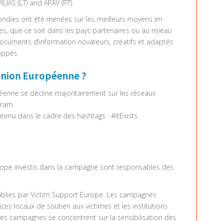
ILIAS (LT) and APAV (PT).
ondies ont été menées sur les meilleurs moyens en
mes, que ce soit dans les pays partenaires ou au niveau
 documents d’information novateurs, créatifs et adaptés
oppés.
Union Européenne ?
enne se décline majoritairement sur les réseaux
gram.
ntenu dans le cadre des hashtags : #ItExists
rope investis dans la campagne sont responsables des
tablies par Victim Support Europe. Les campagnes
ces locaux de soutien aux victimes et les institutions
Les campagnes se concentrent sur la sensibilisation des