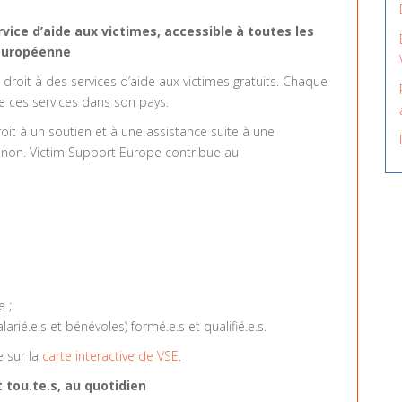
vice d’aide aux victimes, accessible à toutes les
 Européenne
droit à des services d’aide aux victimes gratuits. Chaque
e ces services dans son pays.
oit à un soutien et à une assistance suite à une
ou non. Victim Support Europe contribue au
e ;
arié.e.s et bénévoles) formé.e.s et qualifié.e.s.
e sur la
carte interactive de VSE
.
 tou.te.s, au quotidien