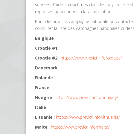
services d’aide aux victimes dans les pays respectif
réponses appropriées à la victimisation.
Pour découvrir la campagne nationale ou contacter 
consulter la liste des campagnes nationales ci-des
Belgique
Croatie #1
Croatie #2
:
https://www.previct.info/croatia/
Danemark
Finlande
France
Hongrie
:
https://www.previct.info/hungary/
Italie
Lituanie
:
https://www.previct.info/lithuania/
Malte
:
https://www.previct.info/malta/