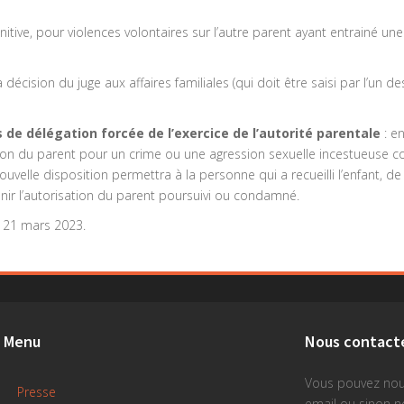
e, pour violences volontaires sur l’autre parent ayant entrainé une int
 décision du juge aux affaires familiales (qui doit être saisi par l’un d
de délégation forcée de l’exercice de l’autorité parentale
: e
on du parent pour un crime ou une agression sexuelle incestueuse com
e nouvelle disposition permettra à la personne qui a recueilli l’enfant, 
btenir l’autorisation du parent poursuivi ou condamné.
e 21 mars 2023.
Menu
Nous contact
Vous pouvez nou
Presse
email ou sinon 