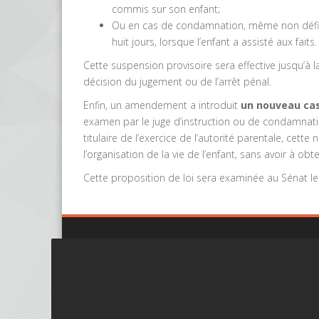
commis sur son enfant;
Ou en cas de condamnation, même non définitiv
huit jours, lorsque l’enfant a assisté aux faits.
Cette suspension provisoire sera effective jusqu’à la
décision du jugement ou de l’arrêt pénal.
Enfin, un amendement a introduit
un nouveau cas 
examen par le juge d’instruction ou de condamnati
titulaire de l’exercice de l’autorité parentale, cett
l’organisation de la vie de l’enfant, sans avoir à o
Cette proposition de loi sera examinée au Sénat l