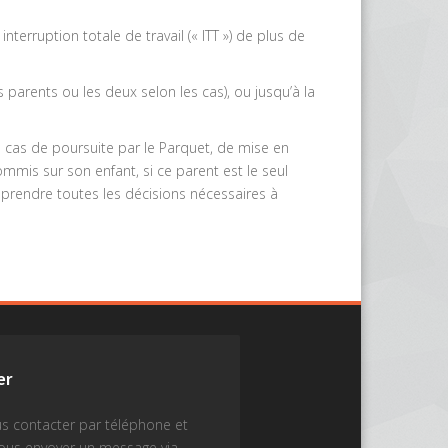
erruption totale de travail (« ITT ») de plus de
es parents ou les deux selon les cas), ou jusqu’à la
n cas de poursuite par le Parquet, de mise en
mis sur son enfant, si ce parent est le seul
de prendre toutes les décisions nécessaires à
er
s contacter par téléphone et
nous envoyer un message via