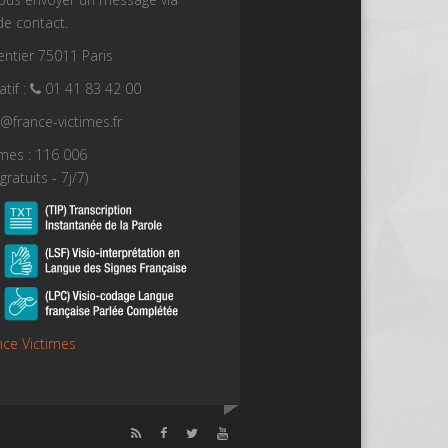
de contact.
ntier 75011 Paris
tif :
01 41 83 42 00
t@france-victimes.fr
imes : 116 006
gratuits - 7j/7)
nce Victimes