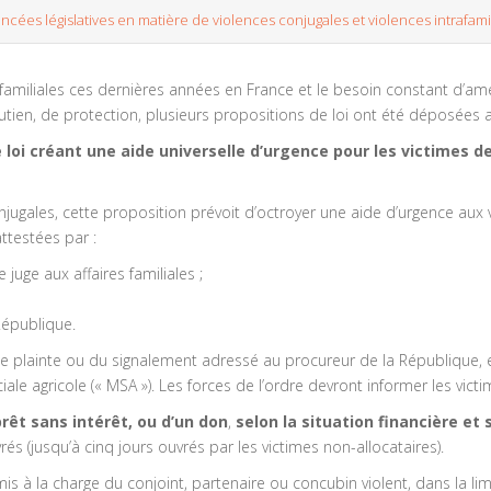
ancées législatives en matière de violences conjugales et violences intrafami
familiales ces dernières années en France et le besoin constant d’am
en, de protection, plusieurs propositions de loi ont été déposées a
 loi créant une aide universelle d’urgence pour les victimes d
njugales, cette proposition prévoit d’octroyer une aide d’urgence aux 
ttestées par :
juge aux affaires familiales ;
République.
lainte ou du signalement adressé au procureur de la République, et
ciale agricole (« MSA »). Les forces de l’ordre devront informer les vict
rêt sans intérêt, ou d’un don
,
selon la situation financière et 
rés (jusqu’à cinq jours ouvrés par les victimes non-allocataires).
à la charge du conjoint, partenaire ou concubin violent, dans la limi