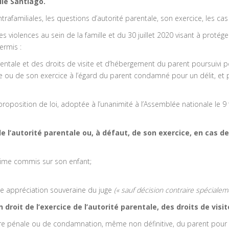
lle Santiago.
intrafamiliales, les questions d’autorité parentale, son exercice, les 
s violences au sein de la famille et du 30 juillet 2020 visant à protége
ermis :
rentale et des droits de visite et d’hébergement du parent poursuivi p
ntale ou de son exercice à l’égard du parent condamné pour un délit, 
oposition de loi, adoptée à l’unanimité à l’Assemblée nationale le 9 f
e l’autorité parentale ou, à défaut, de son exercice,
en cas de
rime commis sur son enfant;
une appréciation souveraine du juge
(« sauf décision contraire spécialeme
n droit de l’exercice de l’autorité parentale, des droits de vi
re pénale ou de condamnation, même non définitive, du parent pour 