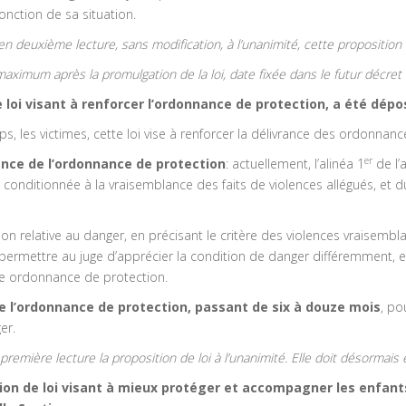
onction de sa situation.
n deuxième lecture, sans modification, à l’unanimité, cette proposition d
ximum après la promulgation de la loi, date fixée dans le futur décret d
 loi visant à renforcer l’ordonnance de protection, a été dép
s, les victimes, cette loi vise à renforcer la délivrance des ordonnan
er
ance de l’ordonnance de protection
: actuellement, l’alinéa 1
de l’
conditionnée à la vraisemblance des faits de violences allégués, et du
on relative au danger, en précisant le critère des violences vraisemblab
 permettre au juge d’apprécier la condition de danger différemment, et d
une ordonnance de protection.
 l’ordonnance de protection, passant de six à douze mois
, po
er.
première lecture la proposition de loi à l’unanimité. Elle doit désormais
ion de loi visant à mieux protéger et accompagner les enfant