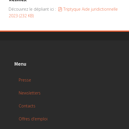
pdf
Découvrez le dépliant ici :
Triptyque Aide juridictionnelle
2023
(
232 KB
)
Menu
Presse
Newsletters
Contacts
Offres d'emploi