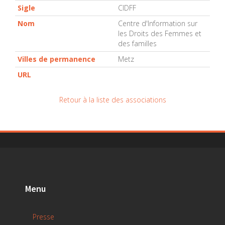
Sigle
CIDFF
Nom
Centre d'Information sur
les Droits des Femmes et
des familles
Villes de permanence
Metz
URL
Retour à la liste des associations
Menu
Presse