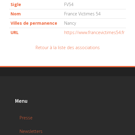
Sigle
FV54
Nom
France Victimes 54
Villes de permanence
Nancy
URL
https://www.francevictimes54.fr
Retour à la liste des associations
Menu
Presse
Newsletters