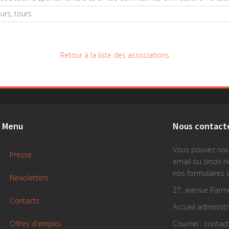
urs, tours
Retour à la liste des associations
Menu
Nous contact
Vous pouvez nou
Presse
email ou sinon 
nos formulaires 
Newsletters
27, avenue Parme
Contacts
Accueil administra
Offres d'emploi
Courriel : contac