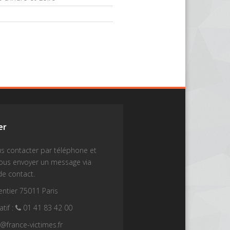
er
s contacter par téléphone et
nous envoyer un message via
de contact.
ntier 75011 Paris
tif :
01 41 83 42 00
t@france-victimes.fr