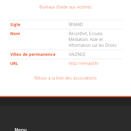
Bureaux d'aide aux victimes
Sigle
REMAID
Nom
Réconfort, Ecoute,
Médiation, Aide et
Information sur les Droits
Villes de permanence
VALENCE
URL
http://remaid.fr/
Retour à la liste des associations
Menu