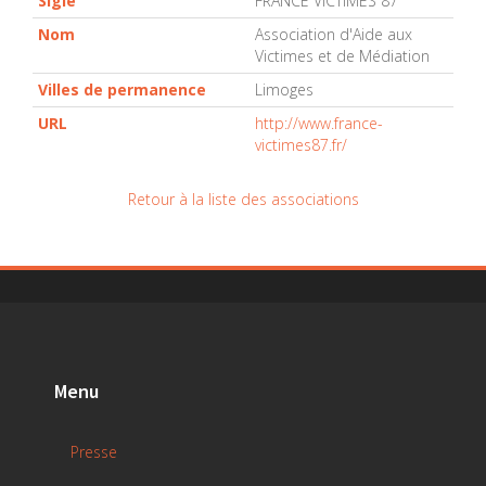
Sigle
FRANCE VICTIMES 87
Nom
Association d'Aide aux
Victimes et de Médiation
Villes de permanence
Limoges
URL
http://www.france-
victimes87.fr/
Retour à la liste des associations
Menu
Presse