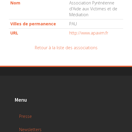
Nom
Association Pyrénéenne
d'Aide aux Victimes et de
Médiation
Villes de permanence
PAU
URL
http://www.apavim.fr
Retour à la liste des associations
Menu
Presse
Newsletters